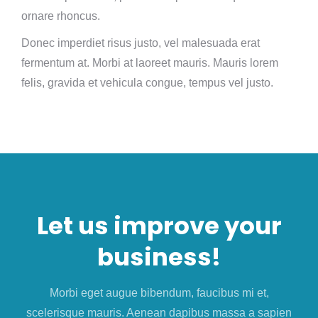
ornare rhoncus.
Donec imperdiet risus justo, vel malesuada erat
fermentum at. Morbi at laoreet mauris. Mauris lorem
felis, gravida et vehicula congue, tempus vel justo.
Let us improve your
business!
Morbi eget augue bibendum, faucibus mi et,
scelerisque mauris. Aenean dapibus massa a sapien