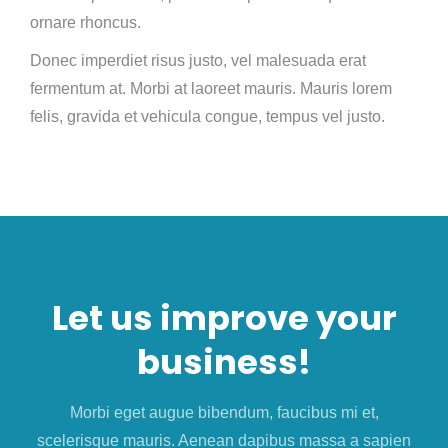
ornare rhoncus.
Donec imperdiet risus justo, vel malesuada erat
fermentum at. Morbi at laoreet mauris. Mauris lorem
felis, gravida et vehicula congue, tempus vel justo.
Let us improve your
business!
Morbi eget augue bibendum, faucibus mi et,
scelerisque mauris. Aenean dapibus massa a sapien